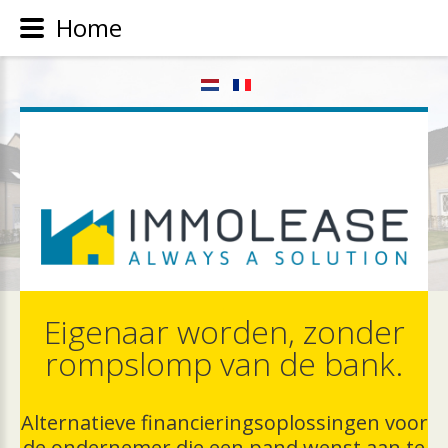
Home
.
Eigenaar
worden,
zonder
rompslomp
van
de
bank.
Alternatieve
financieringsoplossingen
voor
de
ondernemer
die
een
pand
wenst
aan
te